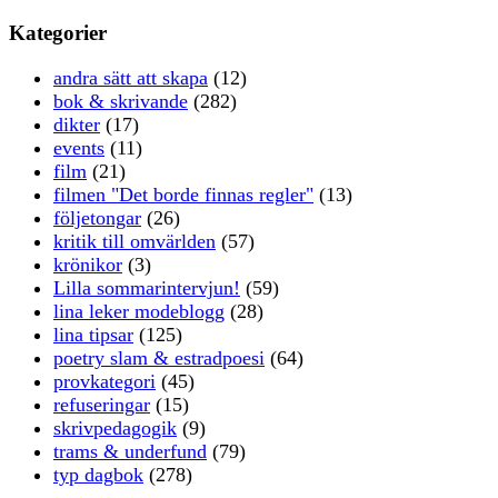
Kategorier
andra sätt att skapa
(12)
bok & skrivande
(282)
dikter
(17)
events
(11)
film
(21)
filmen "Det borde finnas regler"
(13)
följetongar
(26)
kritik till omvärlden
(57)
krönikor
(3)
Lilla sommarintervjun!
(59)
lina leker modeblogg
(28)
lina tipsar
(125)
poetry slam & estradpoesi
(64)
provkategori
(45)
refuseringar
(15)
skrivpedagogik
(9)
trams & underfund
(79)
typ dagbok
(278)