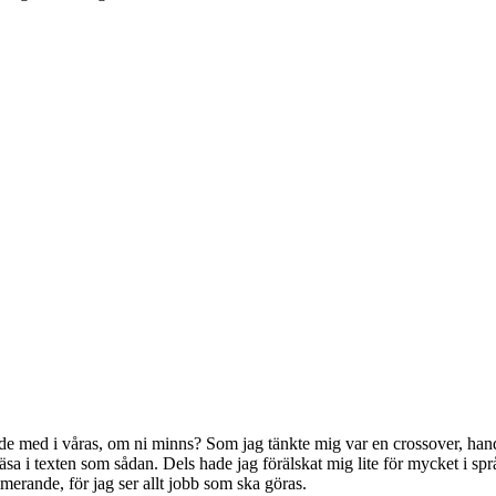
de med i våras, om ni minns? Som jag tänkte mig var en crossover, handl
tt läsa i texten som sådan. Dels hade jag förälskat mig lite för mycket i
imerande, för jag ser allt jobb som ska göras.