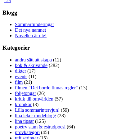
1
2
3
Blogg
Sommarfunderingar
Det nya namnet
Novellen är ute!
Kategorier
andra sätt att skapa
(12)
bok & skrivande
(282)
dikter
(17)
events
(11)
film
(21)
filmen "Det borde finnas regler"
(13)
följetongar
(26)
kritik till omvärlden
(57)
krönikor
(3)
Lilla sommarintervjun!
(59)
lina leker modeblogg
(28)
lina tipsar
(125)
poetry slam & estradpoesi
(64)
provkategori
(45)
refuseringar
(15)