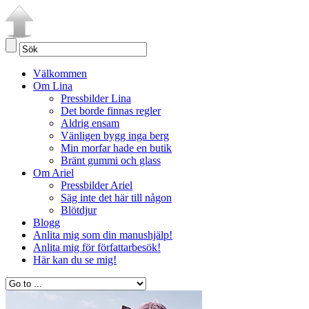
Välkommen
Om Lina
Pressbilder Lina
Det borde finnas regler
Aldrig ensam
Vänligen bygg inga berg
Min morfar hade en butik
Bränt gummi och glass
Om Ariel
Pressbilder Ariel
Säg inte det här till någon
Blötdjur
Blogg
Anlita mig som din manushjälp!
Anlita mig för författarbesök!
Här kan du se mig!