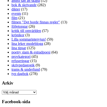
andra sätt att skapa
(12)
bok & skrivande
(282)
dikter
(17)
events
(11)
film
(21)
filmen "Det borde finnas regler"
(13)
följetongar
(26)
kritik till omvärlden
(57)
krönikor
(3)
Lilla sommarintervjun!
(59)
lina leker modeblogg
(28)
lina tipsar
(125)
poetry slam & estradpoesi
(64)
provkategori
(45)
refuseringar
(15)
skrivpedagogik
(9)
trams & underfund
(79)
typ dagbok
(278)
Arkiv
Arkiv
Facebook-sida