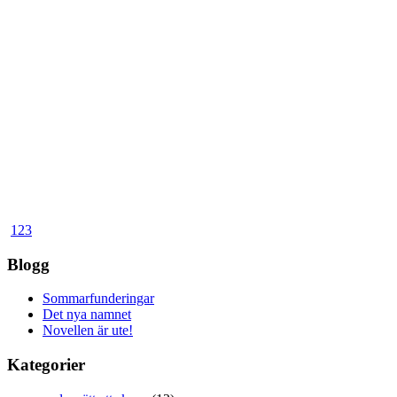
1
2
3
Blogg
Sommarfunderingar
Det nya namnet
Novellen är ute!
Kategorier