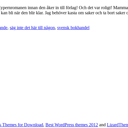
Cypernromanen innan den åker in till förlag! Och det var roligt! Mamma
kan bli när den blir klar. Jag behöver kasta om saker och ta bort saker oc
ande
,
säg inte det här till någon
,
svensk bokhandel
s Themes for Download
,
Best WordPress themes 2012
and
LizardThe