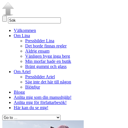
Välkommen
Om Lina
Pressbilder Lina
Det borde finnas regler
Aldrig ensam
Vänligen bygg inga berg
Min morfar hade en butik
Bränt gummi och glass
Om Ariel
Pressbilder Ariel
Säg inte det här till någon
Blötdjur
Blogg
Anlita mig som din manushjälp!
Anlita mig för författarbesök!
Här kan du se mig!