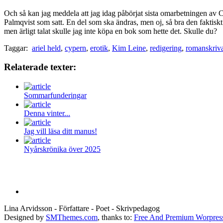
Och så kan jag meddela att jag idag påbörjat sista omarbetningen av 
Palmqvist som satt. En del som ska ändras, men oj, så bra den faktiskt 
men ärligt talat skulle jag inte köpa en bok som hette det. Skulle du?
Taggar:
ariel held
,
cypern
,
erotik
,
Kim Leine
,
redigering
,
romanskriv
Relaterade texter:
Sommarfunderingar
Denna vinter...
Jag vill läsa ditt manus!
Nyårskrönika över 2025
Lina Arvidsson - Författare - Poet - Skrivpedagog
Designed by
SMThemes.com
, thanks to:
Free And Premium Worpres