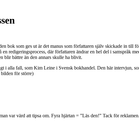
ssen
tt den bok som ges ut är det manus som författaren själv skickade in till 
kså en redigeringsprocess, där författaren ändrar en hel del i samspråk m
blir bättre än den annars skulle ha blivit.
rtligt i alla fall, som Kim Leine i Svensk bokhandel. Den här intervjun, 
bilden för större)
roman var värd att tipsa om. Fyra hjärtan = ”Läs den!” Tack för reklamen