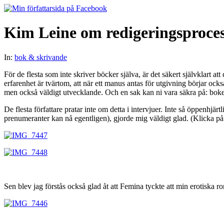
Kim Leine om redigeringsproce
In:
bok & skrivande
För de flesta som inte skriver böcker själva, är det säkert självklart a
erfarenhet är tvärtom, att när ett manus antas för utgivning börjar oc
men också väldigt utvecklande. Och en sak kan ni vara säkra på: boken 
De flesta författare pratar inte om detta i intervjuer. Inte så öppenhjä
prenumeranter kan nå egentligen), gjorde mig väldigt glad. (Klicka på 
Sen blev jag förstås också glad åt att Femina tyckte att min erotiska 